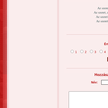
Az szere
Az szeret, 
Az szeret
Az szere
Ér
1
2
3
4
Hozzász
Név: