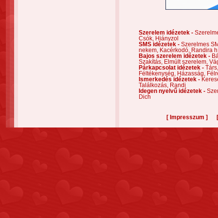
Szerelem idézetek -
Szerelm
Csók,
Hiányzol
SMS idézetek -
Szerelmes S
nekem,
Kacérkodó,
Randira h
Bajos szerelem idézetek -
Bá
Szakítás,
Elmúlt szerelem,
Vá
Párkapcsolat idézetek -
Társ
Féltékenység,
Házasság,
Félr
Ismerkedés idézetek -
Keres
Találkozás,
Randi
Idegen nyelvű idézetek -
Szer
Dich
[
]
Impresszum