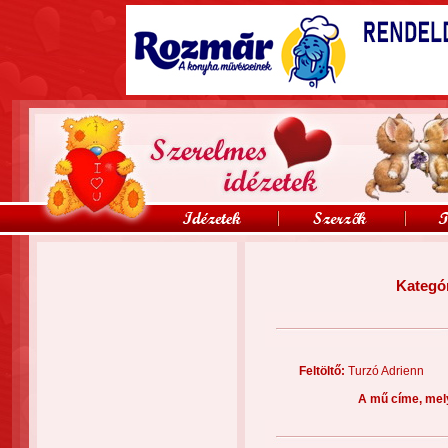
Kategó
Feltöltő:
Turzó Adrien
A mű címe, mel